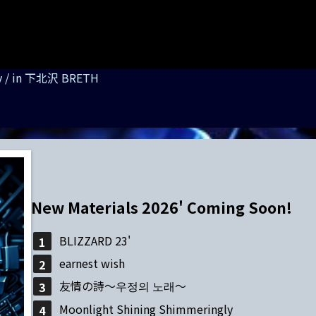
ly / in 下北沢 BRETH
New Materials 2026' Coming Soon!
BLIZZARD 23'
earnest wish
友情の詩～우정의 노래～
Moonlight Shining Shimmeringly