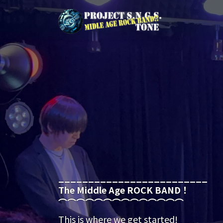
コ
ナ
ン
ビ
テ
ゲ
ン
ー
ツ
シ
へ
ョ
ス
ン
キ
に
ッ
移
プ
動
_________________________
The Middle Age ROCK BAND！
⌒⌒⌒⌒⌒⌒⌒⌒⌒⌒⌒⌒⌒⌒
This is where we get started!