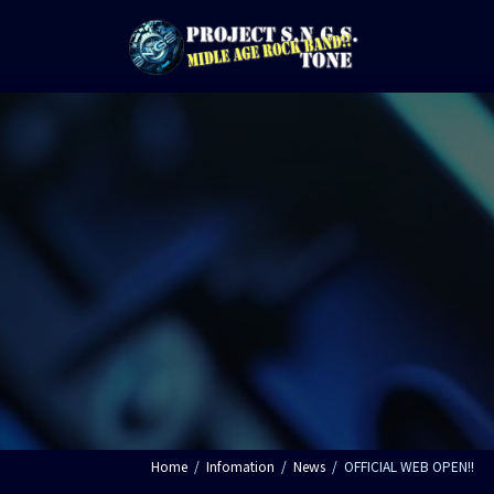
コ
ナ
ン
ビ
テ
ゲ
ン
ー
ツ
シ
へ
ョ
ス
ン
キ
に
ッ
移
プ
動
Home
Infomation
News
OFFICIAL WEB OPEN!!