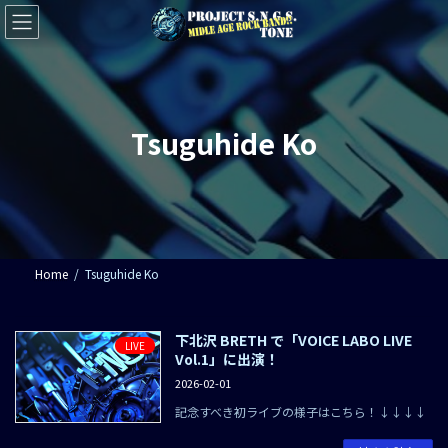
コ
ナ
ン
ビ
テ
ゲ
ン
ー
ツ
シ
へ
ョ
ス
ン
Tsuguhide Ko
キ
に
ッ
移
プ
動
Home
Tsuguhide Ko
下北沢 BRETH で「VOICE LABO LIVE
LIVE
Vol.1」に出演！
2026-02-01
記念すべき初ライブの様子はこちら！↓↓↓↓